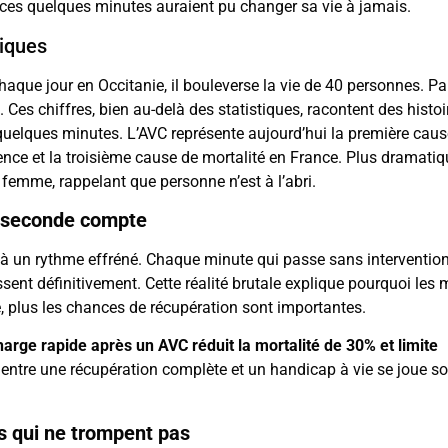
nt, ces quelques minutes auraient pu changer sa vie à jamais.
iques
aque jour en Occitanie, il bouleverse la vie de 40 personnes. Par
Ces chiffres, bien au-delà des statistiques, racontent des histoi
quelques minutes. L’AVC représente aujourd’hui la première caus
nce et la troisième cause de mortalité en France. Plus dramatiq
a femme, rappelant que personne n’est à l’abri.
e seconde compte
à un rythme effréné. Chaque minute qui passe sans interventio
ssent définitivement. Cette réalité brutale explique pourquoi les
e, plus les chances de récupération sont importantes.
harge rapide après un AVC réduit la mortalité de 30% et limite
e entre une récupération complète et un handicap à vie se joue s
es qui ne trompent pas