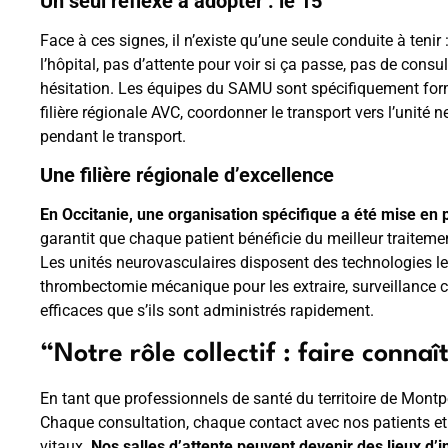
Un seul réflexe à adopter : le 15
Face à ces signes, il n’existe qu’une seule conduite à ten
l’hôpital, pas d’attente pour voir si ça passe, pas de cons
hésitation. Les équipes du SAMU sont spécifiquement for
filière régionale AVC, coordonner le transport vers l’unit
pendant le transport.
Une filière régionale d’excellence
En Occitanie, une organisation spécifique a été mise en 
garantit que chaque patient bénéficie du meilleur traitemen
Les unités neurovasculaires disposent des technologies le
thrombectomie mécanique pour les extraire, surveillance c
efficaces que s’ils sont administrés rapidement.
“Notre rôle collectif : faire conna
En tant que professionnels de santé du territoire de Montpe
Chaque consultation, chaque contact avec nos patients et
vitaux.
Nos salles d’attente peuvent devenir des lieux d’i