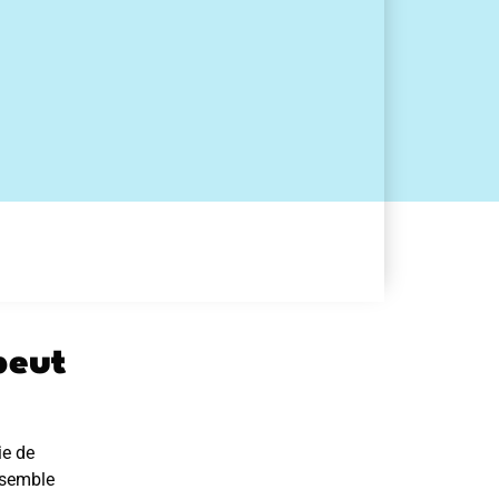
peut
ie de
 semble