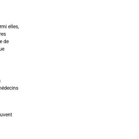
mi elles,
res
e de
ue
n
 médecins
ouvent