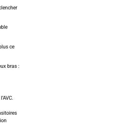
clencher
mble
plus ce
ux bras :
 l’AVC.
sitoires
tion