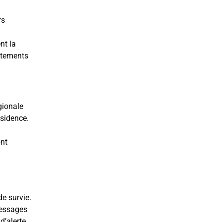
rs
nt la
aitements
égionale
ésidence.
ont
de survie.
messages
d’alerte