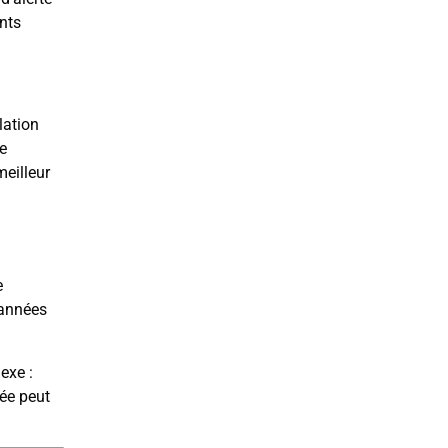
nts
lation
e
meilleur
e
 années
exe :
ée peut