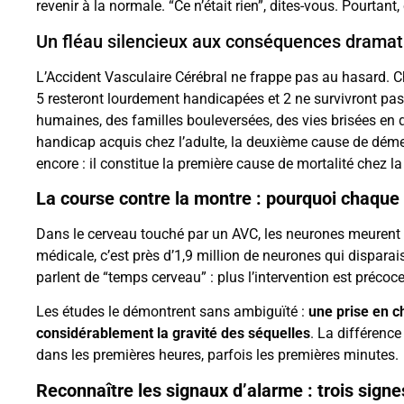
revenir à la normale. “Ce n’était rien”, dites-vous. Pourta
Un fléau silencieux aux conséquences dramat
L’Accident Vasculaire Cérébral ne frappe pas au hasard. Ch
5 resteront lourdement handicapées et 2 ne survivront pas. 
humaines, des familles bouleversées, des vies brisées en 
handicap acquis chez l’adulte, la deuxième cause de déme
encore : il constitue la première cause de mortalité chez l
La course contre la montre : pourquoi chaqu
Dans le cerveau touché par un AVC, les neurones meurent 
médicale, c’est près d’1,9 million de neurones qui disparai
parlent de “temps cerveau” : plus l’intervention est précoc
Les études le démontrent sans ambiguïté :
une prise en c
considérablement la gravité des séquelles
. La différenc
dans les premières heures, parfois les premières minutes.
Reconnaître les signaux d’alarme : trois sign