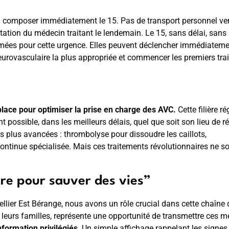
ir : composer immédiatement le 15. Pas de transport personnel ve
ultation du médecin traitant le lendemain. Le 15, sans délai, sans
mées pour cette urgence. Elles peuvent déclencher immédiateme
é neurovasculaire la plus appropriée et commencer les premiers tr
place pour optimiser la prise en charge des AVC.
Cette filière r
t possible, dans les meilleurs délais, quel que soit son lieu de r
s plus avancées : thrombolyse pour dissoudre les caillots,
ontinue spécialisée. Mais ces traitements révolutionnaires ne s
ître pour sauver des vies”
llier Est Bérange, nous avons un rôle crucial dans cette chaîne 
 leurs familles, représente une opportunité de transmettre ces 
nformation privilégiés
. Un simple affichage rappelant les signes 